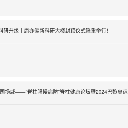
科研升级丨康亦健新科研大楼封顶仪式隆重举行！
国扬威——“脊柱强慢病防”脊柱健康论坛暨2024巴黎奥运会