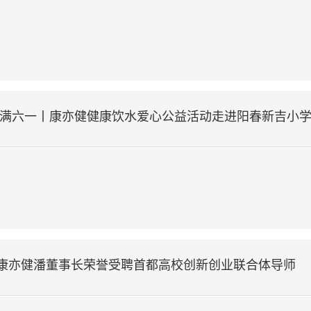
情满六一丨康亦健健康饮水爱心公益活动走进阳春新吉小
康亦健潘董事长荣誉受聘首都高校创新创业联合体导师