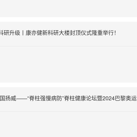
科研升级丨康亦健新科研大楼封顶仪式隆重举行！
国扬威——“脊柱强慢病防”脊柱健康论坛暨2024巴黎奥运会