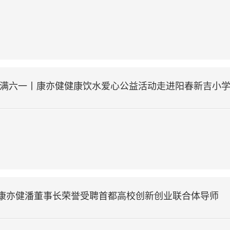
情满六一丨康亦健健康饮水爱心公益活动走进阳春新吉小
康亦健潘董事长荣誉受聘首都高校创新创业联合体导师