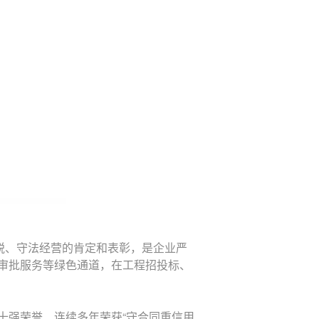
税、守法经营的肯定和表彰，是企业严
审批服务等绿色通道，在工程招投标、
十强荣誉、连续多年荣获“守合同重信用