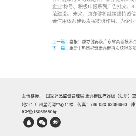
企业”称
号、积极申报系列广告批文、3.
范建设。
未来，康亦健将继续坚持诚信
会信用体系建设发
挥
积极作用，为企业
上一篇：
喜报！康亦健再获广东省高新技术
下一篇：
重磅 | 热烈祝贺康亦健再次获得多
友情链接：
国家药品监督管理局 康亦健医疗器械（注册）
地址：广州星河湾中心11楼
传真：+86-020-62386963
康
ICP备16066680号